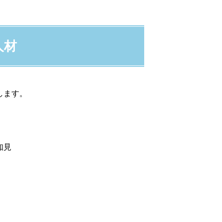
人材
します。
知見