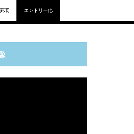
要項
エントリー他
像